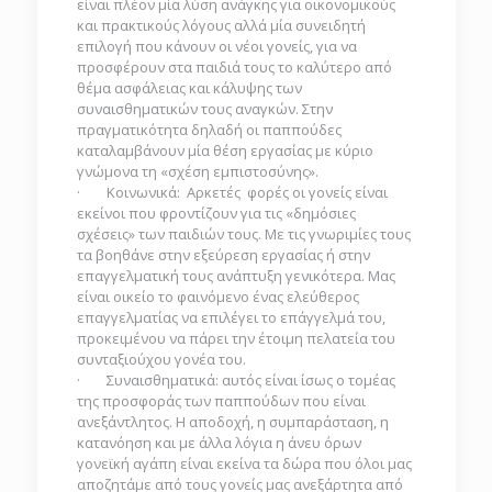
είναι πλέον μία λύση ανάγκης για οικονομικούς
και πρακτικούς λόγους αλλά μία συνειδητή
επιλογή που κάνουν οι νέοι γονείς, για να
προσφέρουν στα παιδιά τους το καλύτερο από
θέμα ασφάλειας και κάλυψης των
συναισθηματικών τους αναγκών. Στην
πραγματικότητα δηλαδή οι παππούδες
καταλαμβάνουν μία θέση εργασίας με κύριο
γνώμονα τη «σχέση εμπιστοσύνης».
· Κοινωνικά: Αρκετές φορές οι γονείς είναι
εκείνοι που φροντίζουν για τις «δημόσιες
σχέσεις» των παιδιών τους. Με τις γνωριμίες τους
τα βοηθάνε στην εξεύρεση εργασίας ή στην
επαγγελματική τους ανάπτυξη γενικότερα. Μας
είναι οικείο το φαινόμενο ένας ελεύθερος
επαγγελματίας να επιλέγει το επάγγελμά του,
προκειμένου να πάρει την έτοιμη πελατεία του
συνταξιούχου γονέα του.
· Συναισθηματικά: αυτός είναι ίσως ο τομέας
της προσφοράς των παππούδων που είναι
ανεξάντλητος. Η αποδοχή, η συμπαράσταση, η
κατανόηση και με άλλα λόγια η άνευ όρων
γονεϊκή αγάπη είναι εκείνα τα δώρα που όλοι μας
αποζητάμε από τους γονείς μας ανεξάρτητα από