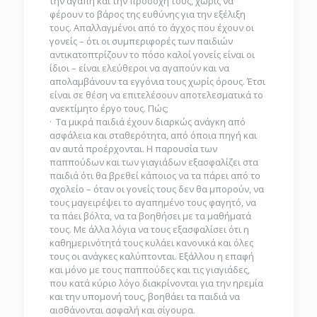
την αγάπη και την προσοχή τους, χωρίς να
φέρουν το βάρος της ευθύνης για την εξέλιξη
τους. Απαλλαγμένοι από το άγχος που έχουν οι
γονείς – ότι οι συμπεριφορές των παιδιών
αντικατοπτρίζουν το πόσο καλοί γονείς είναι οι
ίδιοι – είναι ελεύθεροι να αγαπούν και να
απολαμβάνουν τα εγγόνια τους χωρίς όρους. Έτσι
είναι σε θέση να επιτελέσουν αποτελεσματικά το
ανεκτίμητο έργο τους. Πώς;
· Τα μικρά παιδιά έχουν διαρκώς ανάγκη από
ασφάλεια και σταθερότητα, από όποια πηγή και
αν αυτά προέρχονται. Η παρουσία των
παππούδων και των γιαγιάδων εξασφαλίζει στα
παιδιά ότι θα βρεθεί κάποιος να τα πάρει από το
σχολείο – όταν οι γονείς τους δεν θα μπορούν, να
τους μαγειρέψει το αγαπημένο τους φαγητό, να
τα πάει βόλτα, να τα βοηθήσει με τα μαθήματά
τους. Με άλλα λόγια να τους εξασφαλίσει ότι η
καθημερινότητά τους κυλάει κανονικά και όλες
τους οι ανάγκες καλύπτονται. Εξάλλου η επαφή
και μόνο με τους παππούδες και τις γιαγιάδες,
που κατά κύριο λόγο διακρίνονται για την ηρεμία
και την υπομονή τους, βοηθάει τα παιδιά να
αισθάνονται ασφαλή και σίγουρα.