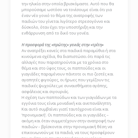
την ηλικία στην οποία βρισκόμαστε. Αυτό που θα
μπορούσαμε ωστόσο να τονίσουμε είναι ότι για
έναν νέο γονιό το θέμα της ανατροφής των
παιδιών του γίνεται λιγότερο στρεσογόννο και
δύσκολο, όταν έχει την υποστήριξη και την
ενθάρρυνση από το δικό του γονέα.
Η προσφορά της «πρώτης» γενιάς στην «τρίτη»
Αν ανατρέξει κανείς στα παιδικά παραμύθια ή στα
κινούμενα σχέδια, θα διαπιστώσει ότι παρά τις
αλλαγές που παρατηρούνται με τα χρόνια στο
θέμα και στο ύφος τους, οι παππούδες και οι
γιαγιάδες παραμένουν πάντοτε οι πιο ζεστές και
αγαπητές φιγούρες, οι ήρωες που γεμίζουν τις
παιδικές ψυχούλες με συναισθήματα αγάπης,
ασφάλειας και σιγουριάς.
Η σχέση των παππούδων και των γιαγιάδων με τα
εγγόνια τους είναι μοναδική και ανεπανάληπτη.
Και αυτό συμβαίνει γιατί ταυτόχρονα είναι και
‘προνομιακή’. Οι παππούδες και οι γιαγιάδες –
ακόμη και όταν συμμετέχουν στην ανατροφή των
παιδιών – βρίσκονται στην προνομιακή θέση να
επικοινωνούν με τα παιδιά, να τους προσφέρουν