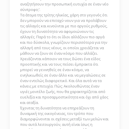
αναζητήσουν την προσωπική ευτυχία σε έναν νέο
σύντροφο;’.
Τα άτομα της τρίτης ηλικίας, χάρη στο γεγονός ότι
δεν μπορούν να επιταχύ-νουν για να προλάβουν
τις αλλαγές και κινούνται με πιο αργούς ρυθμούς,
έχουν τη δυνατότητα να αφομοιώνουν τις
αλλαγές. Παρά το ότι οι ίδιοι αλλάζουν πιο αργά
και πιο δύσκολα, γνωρίζουν περισσότερα για την
αλλαγή από τους νέους, οι οποίοι χρειάζεται να
μάθουν να ζουν σε έναν κόσμο που αλλάζει.
Χρειάζονται κάποιον να τους δώσει ένα είδος
προοπτικής και να τους πείσει έμπρακτα ότι
μπορεί να γεννηθείς σε έναν κόσμο, να
ενηλικιωθείς σε έναν άλλο και να μεγαλώσεις σε
έναν εντελώς διαφορετικό. Και όλα αυτά να τα
κάνεις με επιτυχία. Πώς; Ακολουθώντας έναν
υγιές μοντέλο ζωής, που θα χαρακτηρίζεται από
ευελιξία και προσαρμοστικότητα και όχι από χάος
και αταξία.
Έχοντας τη δυνατότητα να επηρεάζουν τη
δυναμική της οικογένειας, τον τρόπο που
διαμορφώνονται οι σχέσεις μεταξύ των μελών και
που αυτά λειτουργούν, αυτή είναι ίσως η