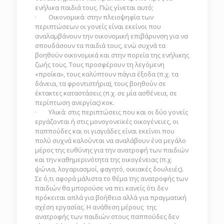
ενήλικα παιδιά τους. Πώς γίνεται αυτό;
· Οικονομικά: στην πλειοψηφία των
περιπτώσεων οι γονείς είναι εκείνοι που
αναλαμβάνουν την οικονομική επιβάρυνση για να
σπουδάσουν τα παιδιά τους, ενώ συχνά τα
βοηθούν οικονομικά και στην πορεία της ενήλικης
ζωής τους. Τους προσφέρουν τη λεγόμενη
«προίκα», τους καλύπτουν πάγια έξοδα (π.χ. τα
δάνεια, τα φροντιστήρια), τους βοηθούν σε
έκτακτες καταστάσεις (π.χ. σε μία ασθένεια, σε
περίπτωση ανεργίας) κοκ.
· Υλικά: στις περιπτώσεις που και οι δύο γονείς
εργάζονται ή στις μονογονεϊκές οικογένειες, οι
παππούδες και οι γιαγιάδες είναι εκείνοι που
πολύ συχνά καλούνται να αναλάβουν ένα μεγάλο
μέρος της ευθύνης για την ανατροφή των παιδιών
και την καθημερινότητα της οικογένειας (π.χ.
ψώνια, λογαριασμοί, φαγητό, οικιακές δουλειές).
Σε ό,τι αφορά μάλιστα το θέμα της ανατροφής των
παιδιών θα μπορούσε να πει κανείς ότι δεν
πρόκειται απλά για βοήθεια αλλά για πραγματική
σχέση εργασίας. Η ανάθεση μέρους της
ανατροφής των παιδιών στους παππούδες δεν