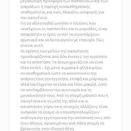
μεγαλύτερη προσφορά των παππούδων και των
γιαγιάδων: η παροχή συναισθηματικής
σταθερότητας και ενός πλαισίου αναφοράς για
την οικογένεια.
Για να αξιοποιηθεί ωστόσο ο πλούτος που
«κατέχουν» οι παππούδες και οι γιαγιάδες, είναι
απαραίτητο οι τρεις γενιές να συνυπάρχουν
αρμονικά και να λειτουργούν με επιτυχία. Πώς
γίνεται αυτό;
Οι σχέσεις των μελών της οικογένειας
προσδιορίζονται από δύο έννοιες: την εγγύτητα
και τη απόσταση. Τα άτομα χρειάζεται να είναι
τόσο κοντά – όχι μόνο σωματικά αλλά κυρίως
συναισθηματικά, ώστε να ικανοποιούν της
ανάγκες τους για εγγύτητα, επαφή και μοίρασμα,
αλλά ταυτόχρονα να είναι και τόσο μακριά, ώστε
να απολαμβάνουν την αυτονομία και τη
μοναδικότητά τους. Από τη στιγμή μάλιστα που η
οικογένεια και τα μέλη της αλλά και οι
καταστάσεις γύρω τους συνεχώς αλλάζουν, είναι
αναγκαίο τα άτομα να επαναπροσδιορίζουν
ανάλογα την εγγύτητα και την απόστασή τους από
τους άλλους, προκειμένου ανά πάσα στιγμή να
βρίσκονται στην ιδανική θέση.