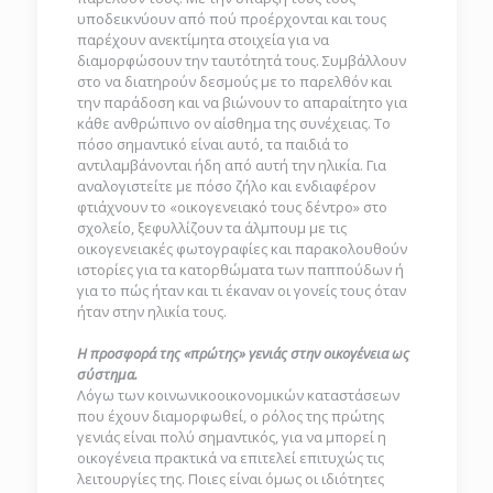
υποδεικνύουν από πού προέρχονται και τους
παρέχουν ανεκτίμητα στοιχεία για να
διαμορφώσουν την ταυτότητά τους. Συμβάλλουν
στο να διατηρούν δεσμούς με το παρελθόν και
την παράδοση και να βιώνουν το απαραίτητο για
κάθε ανθρώπινο ον αίσθημα της συνέχειας. Το
πόσο σημαντικό είναι αυτό, τα παιδιά το
αντιλαμβάνονται ήδη από αυτή την ηλικία. Για
αναλογιστείτε με πόσο ζήλο και ενδιαφέρον
φτιάχνουν το «οικογενειακό τους δέντρο» στο
σχολείο, ξεφυλλίζουν τα άλμπουμ με τις
οικογενειακές φωτογραφίες και παρακολουθούν
ιστορίες για τα κατορθώματα των παππούδων ή
για το πώς ήταν και τι έκαναν οι γονείς τους όταν
ήταν στην ηλικία τους.
Η προσφορά της «πρώτης» γενιάς στην οικογένεια ως
σύστημα.
Λόγω των κοινωνικοοικονομικών καταστάσεων
που έχουν διαμορφωθεί, ο ρόλος της πρώτης
γενιάς είναι πολύ σημαντικός, για να μπορεί η
οικογένεια πρακτικά να επιτελεί επιτυχώς τις
λειτουργίες της. Ποιες είναι όμως οι ιδιότητες