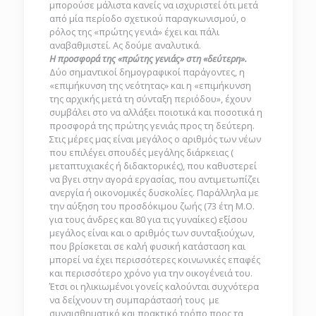
μπορούσε μάλιστα κανείς να ισχυριστεί ότι μετά
από μία περίοδο σχετικού παραγκωνισμού, ο
ρόλος της «πρώτης γενιά» έχει και πάλι
αναβαθμιστεί. Ας δούμε αναλυτικά.
Η προσφορά της «πρώτης γενιάς» στη «δεύτερη».
Δύο σημαντικοί δημογραφικοί παράγοντες, η
«επιμήκυνση της νεότητας» και η «επιμήκυνση
της αρχικής μετά τη σύνταξη περιόδου», έχουν
συμβάλει στο να αλλάξει ποιοτικά και ποσοτικά η
προσφορά της πρώτης γενιάς προς τη δεύτερη.
Στις μέρες μας είναι μεγάλος ο αριθμός των νέων
που επιλέγει σπουδές μεγάλης διάρκειας (
μεταπτυχιακές ή διδακτορικές), που καθυστερεί
να βγει στην αγορά εργασίας, που αντιμετωπίζει
ανεργία ή οικονομικές δυσκολίες. Παράλληλα με
την αύξηση του προσδόκιμου ζωής (73 έτη Μ.Ο.
για τους άνδρες και 80 για τις γυναίκες) εξίσου
μεγάλος είναι και ο αριθμός των συνταξιούχων,
που βρίσκεται σε καλή φυσική κατάσταση και
μπορεί να έχει περισσότερες κοινωνικές επαφές
και περισσότερο χρόνο για την οικογένειά του.
Έτσι οι ηλικιωμένοι γονείς καλούνται συχνότερα
να δείχνουν τη συμπαράστασή τους με
συναισθηματικό και πρακτικό τρόπο προς τα