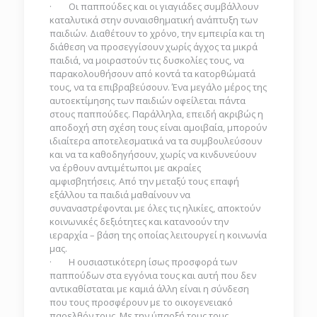
· Οι παππούδες και οι γιαγιάδες συμβάλλουν
καταλυτικά στην συναισθηματική ανάπτυξη των
παιδιών. Διαθέτουν το χρόνο, την εμπειρία και τη
διάθεση να προσεγγίσουν χωρίς άγχος τα μικρά
παιδιά, να μοιραστούν τις δυσκολίες τους, να
παρακολουθήσουν από κοντά τα κατορθώματά
τους, να τα επιβραβεύσουν. Ένα μεγάλο μέρος της
αυτοεκτίμησης των παιδιών οφείλεται πάντα
στους παππούδες. Παράλληλα, επειδή ακριβώς η
αποδοχή στη σχέση τους είναι αμοιβαία, μπορούν
ιδιαίτερα αποτελεσματικά να τα συμβουλεύσουν
και να τα καθοδηγήσουν, χωρίς να κινδυνεύουν
να έρθουν αντιμέτωποι με ακραίες
αμφισβητήσεις. Από την μεταξύ τους επαφή
εξάλλου τα παιδιά μαθαίνουν να
συναναστρέφονται με όλες τις ηλικίες, αποκτούν
κοινωνικές δεξιότητες και κατανοούν την
ιεραρχία – βάση της οποίας λειτουργεί η κοινωνία
μας.
· Η ουσιαστικότερη ίσως προσφορά των
παππούδων στα εγγόνια τους και αυτή που δεν
αντικαθίσταται με καμιά άλλη είναι η σύνδεση
που τους προσφέρουν με το οικογενειακό
παρελθόν τους. Με την ύπαρξή τους τους