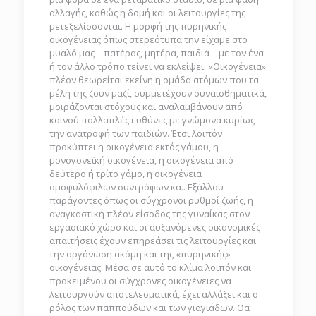
αλλαγής, καθώς η δομή και οι λειτουργίες της
μετεξελίσσονται. Η μορφή της πυρηνικής
οικογένειας όπως στερεότυπα την είχαμε στο
μυαλό μας – πατέρας, μητέρα, παιδιά – με τον ένα
ή τον άλλο τρόπο τείνει να εκλείψει. «Οικογένεια»
πλέον θεωρείται εκείνη η ομάδα ατόμων που τα
μέλη της ζουν μαζί, συμμετέχουν συναισθηματικά,
μοιράζονται στόχους και αναλαμβάνουν από
κοινού πολλαπλές ευθύνες με γνώμονα κυρίως
την ανατροφή των παιδιών. Έτσι λοιπόν
προκύπτει η οικογένεια εκτός γάμου, η
μονογονεϊκή οικογένεια, η οικογένεια από
δεύτερο ή τρίτο γάμο, η οικογένεια
ομοφυλόφιλων συντρόφων κα.. Εξάλλου
παράγοντες όπως οι σύγχρονοι ρυθμοί ζωής, η
αναγκαστική πλέον είσοδος της γυναίκας στον
εργασιακό χώρο και οι αυξανόμενες οικονομικές
απαιτήσεις έχουν επηρεάσει τις λειτουργίες και
την οργάνωση ακόμη και της «πυρηνικής»
οικογένειας. Μέσα σε αυτό το κλίμα λοιπόν και
προκειμένου οι σύγχρονες οικογένειες να
λειτουργούν αποτελεσματικά, έχει αλλάξει και ο
ρόλος των παππούδων και των γιαγιάδων. Θα