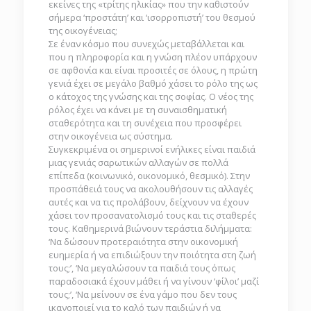
εκείνες της «τρίτης ηλικίας» που την καθιστούν
σήμερα ‘προστάτη’ και ‘ισορροπιστή’ του θεσμού
της οικογένειας;
Σε έναν κόσμο που συνεχώς μεταβάλλεται και
που η πληροφορία και η γνώση πλέον υπάρχουν
σε αφθονία και είναι προσιτές σε όλους, η πρώτη
γενιά έχει σε μεγάλο βαθμό χάσει το ρόλο της ως
ο κάτοχος της γνώσης και της σοφίας. Ο νέος της
ρόλος έχει να κάνει με τη συναισθηματική
σταθερότητα και τη συνέχεια που προσφέρει
στην οικογένεια ως σύστημα.
Συγκεκριμένα οι σημερινοί ενήλικες είναι παιδιά
μιας γενιάς σαρωτικών αλλαγών σε πολλά
επίπεδα (κοινωνικό, οικονομικό, θεσμικό). Στην
προσπάθειά τους να ακολουθήσουν τις αλλαγές
αυτές και να τις προλάβουν, δείχνουν να έχουν
χάσει τον προσανατολισμό τους και τις σταθερές
τους. Καθημερινά βιώνουν τεράστια διλήμματα:
‘Να δώσουν προτεραιότητα στην οικονομική
ευημερία ή να επιδιώξουν την ποιότητα στη ζωή
τους;’, ‘Να μεγαλώσουν τα παιδιά τους όπως
παραδοσιακά έχουν μάθει ή να γίνουν ‘φίλοι’ μαζί
τους;’, ‘Να μείνουν σε ένα γάμο που δεν τους
ικανοποιεί για το καλό των παιδιών ή να