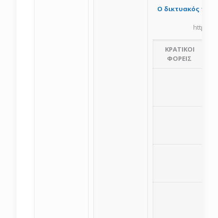
O δικτυακός τόπο
http://
ΚΡΑΤΙΚΟΙ
ΦΟΡΕΙΣ